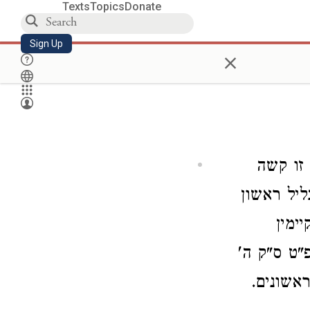
Texts
Topics
Donate
Sign Up
×
 זו קשה
ליל ראשון
ימין
"ט ס"ק ה'
אשונים.