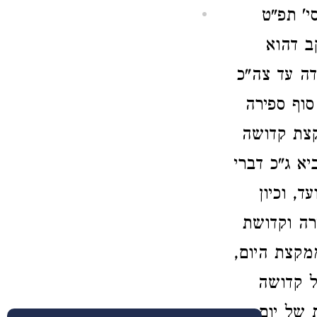
י' תפ"ט
ב דהוא
דה עד צה"כ
סוף ספירה
קצת קדושה
יא ג"כ דברי
, וכיון
רה וקדושת
מקצת היום,
ל קדושה
 של יום