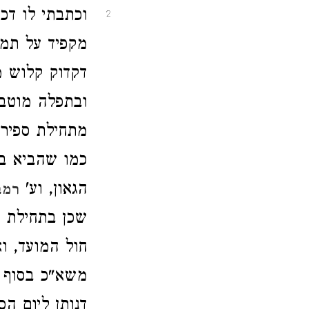
וכתבתי לו דכו
2
מקפיד על תמי
דקדוק קלוש מ
ובתפלה מוטב 
מתחילת ספירה
כמו שהביא ב"י
הגאון, וע'
רמב
שכן בתחילת ה
חול המועד, ו
משא"כ בסוף ה
דנותן ליום ה