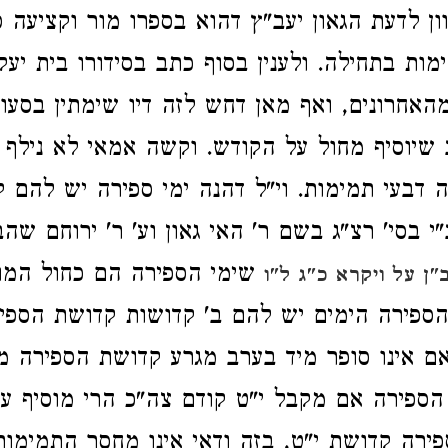
ון לדעת הגאון יעב"ץ דהוא בספרו מור וקציעה ס
מות בתחילה. ולענין בסוף כתב בסידורו בית יעק
האחרונים, ואף מאן דחש לזה דיו שימתין בסעו
שיוסיף מחול על הקודש. וקשה אמאי לא נילף 
 דבעי תמימות. וי"ל דהנה ימי ספירה יש להם 
 בסי' רצ"ג בשם ר' האי גאון וע' ר' ירוחם שהב
שימי הספירה הם כחול המועד
"ן על ויקרא כ"ג ל"ו
ספירה הימים יש להם ב' קדושות קדושת הספי
אם אינו סופר מיד בערב מגרע קדושת הספירה מ
ספירה אם מקבל י"ט קודם צה"כ הרי מוסיף ע
ספירה קדושת י"ט, בזה ודאי אינו מחסר התמימות