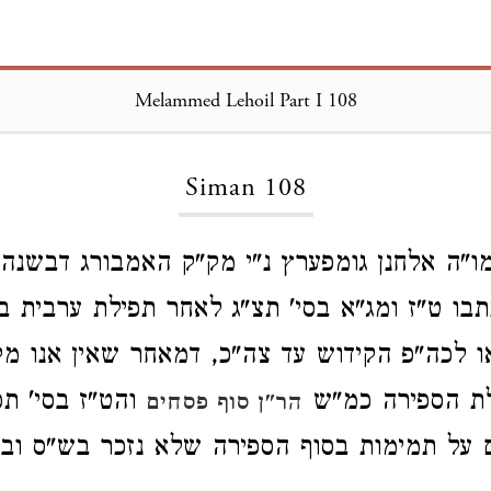
Melammed Lehoil Part I 108
Loading...
Siman 108
ו"ה אלחנן גומפערץ נ"י מק"ק האמבורג דבשנה
בו ט"ז ומג"א בסי' תצ"ג לאחר תפילת ערבית ב
 לכה"פ הקידוש עד צה"כ, דמאחר שאין אנו מקי
ת הספירה כמ"ש
והט"ז בסי' תפ
הר"ן סוף פסחים
ם על תמימות בסוף הספירה שלא נזכר בש"ס ובר