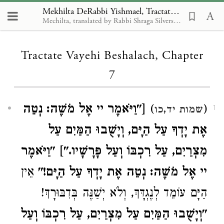
Mekhilta DeRabbi Yishmael, Tractate Vayehi Beshalach 7
Mechilta, translated by Rabbi Shraga Silverstein
Loading...
Tractate Vayehi Beshalach, Chapter
7
["וַיֹּאמֶר יי אֶל מֹשֶׁה: נְטֵה
)
(
שמות יד,כו
1
אֶת יָדְךָ עַל הַיָּם, וְיָשֻׁבוּ הַמַּיִם עַל
מִצְרַיִם, עַל רִכְבּוֹ וְעַל פָּרָשָׁיו."] "וַיֹּאמֶר
יי אֶל מֹשֶׁה: נְטֵה אֶת יָדְךָ עַל הַיָּם!"
אֵין
הַיָּם עוֹמֵד לְנֶגְדָּךְ, וְלֹא יְשַׁנֶּה בְּדִבּוּרָךְ!
"וְיָשֻׁבוּ הַמַּיִם עַל מִצְרַיִם, עַל רִכְבּוֹ וְעַל