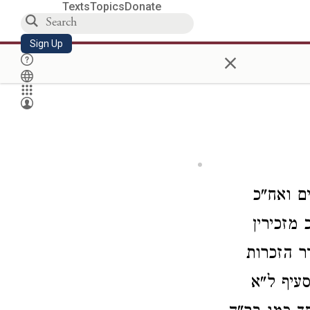
Texts
Topics
Donate
Sign Up
×
ם ואח"כ
מזכירין
ר הזכרות
עיף ל"א