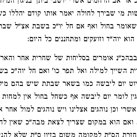
כ או' אב הרחמים אשרי יושבי ביתך בניגון המיו
ות מי שבירך לחולה יאמר אותו קודם יהללו כ
שאומר בחול ואף אם חל יו"כ בשבת אצ"ל שבת
וא יוה"ד וזועקים ומתחננים כל היום:
בהכ"נ אומרים בסליחות של שחרית אחר והארץ
ית השייך למילה ואל תפר כו' ואם חל יוה"כ בש
יוט יום ליבשה כמו בשאר שבתת שיש בהם מיל
ין לומר יום ליבשה אף כשחל בחול אין למחות ב
שרי וכן נוהגים אצלינו ויש נוהגים למול אחר א
 ואם הוא במקום שצריך לצאת מבה"כ שאין להם
חזרת הס"ת למקומה משום בזיון ס"ת שלא להני