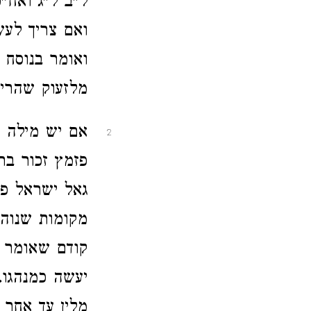
ל"ב ל"ג ואח"
ואם צריך לעש
ואומר בנוסח 
מלזעוק שהרי ה
אם יש מילה ב
2
פזמץ זכור בר
גאל ישראל פ
מקומות שנוהג
קודם שאומר א
יעשה כמנהגו.
מלין עד אחר 