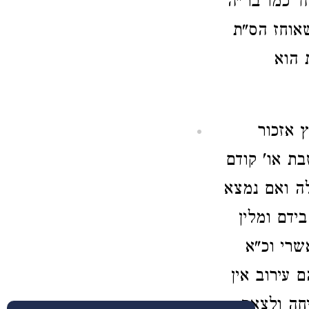
חד כמו בר"ה
שאוחז הס"ת
 הוא
 אזכור
בת או' קודם
ה ואם נמצא
ידם ומלין
שרי וכ"א
 עירוב אין
חה ולצאת