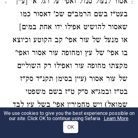
אסור לנעול סנדל ואפי' על רגל א' [עיין
2
בעט"ז בשם הרמב"ם שכ' דאסור כמו
שאסור להושיט אפילו ידו אחת במים]
או מנעל של עור אפי' קב הקוטע וכיוצא
בו אפי' של עץ ומחופה עור אסור ואפי'
מקצתו מחופה עור ואפילו רק השוליים
של עור אסור (עיין בסימן תקנ"ד סק"ז
בט"ז ובמג"א ס"ק ט"ז בשם משפטי
שמואל) ויש מחמירין אפי' בשל עץ לבד
We use cookies to give you the best experience possible on
אבל בשל גמי או של קש או של בגד או
our site. Click OK to continue using Sefaria.
Learn More
.
OK
של שאר מינים מותר לצאת בהם ומ"מ