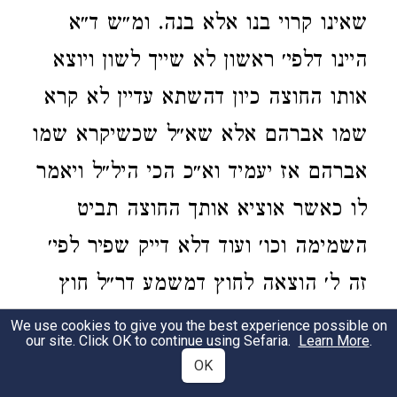
שאינו קרוי בנו אלא בנה. ומ״ש ד״א
היינו דלפי׳ ראשון לא שייך לשון ויוצא
אותו החוצה כיון דהשתא עדיין לא קרא
שמו אברהם אלא שא״ל שכשיקרא שמו
אברהם אז יעמיד וא״כ הכי היל״ל ויאמר
לו כאשר אוציא אותך החוצה תביט
השמימה וכו׳ ועוד דלא דייק שפיר לפי׳
זה ל׳ הוצאה לחוץ דמשמע דר״ל חוץ
מהמזל לגמרי וכדא״ל צא מאצטגנינות
We use cookies to give you the best experience possible on
our site. Click OK to continue using Sefaria.
Learn More
.
שלך ולפי זה אדרבא אין זה יוצא מענין
OK