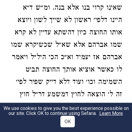
שאינו קרוי בנו אלא בנה. ומ״ש ד״א
היינו דלפי׳ ראשון לא שייך לשון ויוצא
אותו החוצה כיון דהשתא עדיין לא קרא
שמו אברהם אלא שא״ל שכשיקרא שמו
אברהם אז יעמיד וא״כ הכי היל״ל ויאמר
לו כאשר אוציא אותך החוצה תביט
השמימה וכו׳ ועוד דלא דייק שפיר לפי׳
זה ל׳ הוצאה לחוץ דמשמע דר״ל חוץ
מהמזל לגמרי וכדא״ל צא מאצטגנינות
We use cookies to give you the best experience possible on
our site. Click OK to continue using Sefaria.
Learn More
.
שלך ולפי זה אדרבא אין זה יוצא מענין
OK