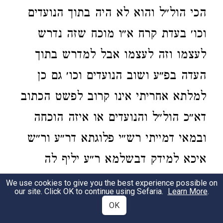
הכי הול״ל והוא לא היה בתוך הנועדים
וכו׳ בעדת קרח א״ו מוכח שזה נדרש
לעצמו וזה לעצמו אבל למדרש בתוך
העדה בפ״ע ושוב הנועדים וכו׳ גם כן
למלתא אחריתי אינו קרוב לפשט הכתוב
דא״כ הול״ל והנועדים או איזה הוכחה
ובמאי דמייתי רש״י פלוגתא דר״ע ור״ש
איכא למידק דבשלמא ר״ע יליף לה
מג״ש דמרב׳ מדבר כדאי׳
בשבת דף צ״ו
We use cookies to give you the best experience possible on
our site. Click OK to continue using Sefaria.
Learn More
.
אלא ר״ש דהיא נמי סברת ר״י בן בתיר׳
OK