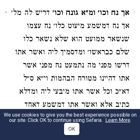
אך נח וכו׳ ומ״א גונח וכו׳
דריש לה מל׳
1
אך נח דמשמע מיעוט כלו׳ נח עצמו
שנשאר ממועט הוא שלא נשאר כלו
שלם כבראשו׳ ומדסמיך ליה ואשר אתו
דרשו מפני מה נתמעט נח מפני אשר
אתו דהיינו מטורח הבהמות וי״א ס״ל
דא״כ וכל אשר אתו מיבעי ליה ומדלא
כתיב אלא ואשר אתו דמשמע דאחד
We use cookies to give you the best experience possible on
לחודיה קאי דרשו אמיוחד שבהם שהוא
our site. Click OK to continue using Sefaria.
Learn More
.
OK
הארי שהכישו וכו׳: