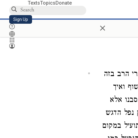
Texts
Topics
Donate
Sign Up
×
רי הרב בזה
וף ואיך
סבנו אלא
 נפל הדגש
ועיל במקום