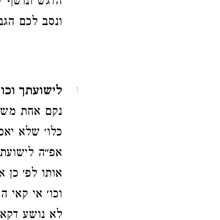
הדגש ונושף ש
ונסב לכם הגב
לישועתך וכו׳ 
1
נקם אחת משתי
כלו׳ שלא יאכ
אפ״ה לישועתך
אותו לפ׳ כן 
וכו׳ אי קאי 
לא נושע דקאמ