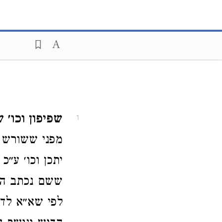
שפיפון וכו׳ 
1
מפני ששורש ש
יתכן וכו׳ ע״
ששם נכתב הדג
לפי שא״א לדג