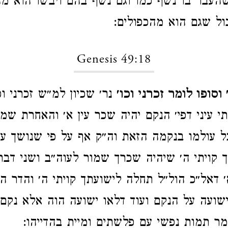
העבר בו נשף כמו וגם נשף בהם ויבשו הוא מה
ול שגם הוא מהכפולים:
Genesis 49:18
וסופו לומר זכרני וכו׳
נר׳ שכיון למ״ש זכרני וכ
 עיני דפי׳ הנקם יהיה שכר עין א׳ והאחרת שמ
ל עולמו בנקמה הזאת וה״ק אף על פי שנושך עקב
 קויתי ה׳ שיהיה שכרך שמור לעוה״ב ושני דבר
א׳ דאל״כ הול״ל תחלה לישועתך קויתי ה׳ והדר ה
הישועה על הנקם ועוד דלאו ישועה הוה אלא נקם
ר תמות נפשי עם פלשתים ומיית בהדייהו: