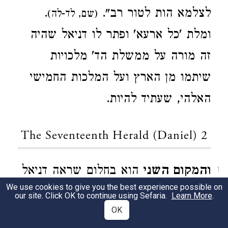
לצלמא הות לטור רב".
.
(שם, לד-לה)
ומלת 'כל ארעא' ופתר לו דניאל שהיה
זה מורה על ממשלת הד' מלכויות
שיתמו מן הארץ ועל המלכות החמישי
האלהי, שעתיד להיות.
The Seventeenth Herald (Daniel) 2
והמקום השני
הוא בחלום שראה דניאל
1
3
We use cookies to give you the best experience possible on
"בשנת חדה לבלאשצר
"
מארבעת
(ז, א)
our site. Click OK to continue using Sefaria.
Learn More
.
OK
החיות ומהדין הנעשה עליהם ומה"בר