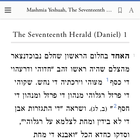
Mashmia Yeshuah, The Seventeenth Herald (Daniel) 1
Loading...
The Seventeenth Herald (Daniel) 1
האחד
בחלום הראשון שחלם נבוכדנצאר
1
מהצלם שהיה ראשו זהב "חדוהי ודרעהוי
1
די כסף
מעוהי וירכתיה די נחש. שקוהי
די פרזל רגלוהי מנהון די פרזל ומנהון די
2
חסף
"
. ושראה "די התגזרות אבן
(ב, לג)
די לא בידין ומחת לצלמא על רגלוהי",
וסדקו כחדא הכל "ואבנא די מחת