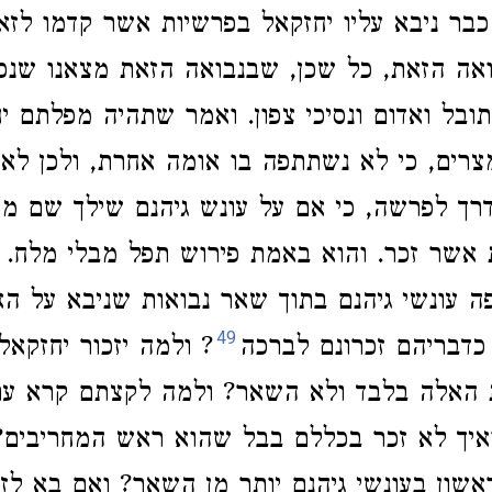
כבר ניבא עליו יחזקאל בפרשיות אשר קדמו לזא
ואה הזאת, כל שכן, שבנבואה הזאת מצאנו שנכ
תובל ואדום ונסיכי צפון. ואמר שתהיה מפלתם יח
רים, כי לא נשתתפה בו אומה אחרת, ולכן לא
רך לפרשה, כי אם על עונש גיהנם שילך שם מצ
אשר זכר. והוא באמת פירוש תפל מבלי מלח. ו
פה עונשי גיהנם בתוך שאר נבואות שניבא על הא
49
 כדבריהם זכרונם לברכה
? ולמה יזכור יחזקאל
ת האלה בלבד ולא השאר? ולמה לקצתם קרא ער
איך לא זכר בכללם בבל שהוא ראש המחריבים?
אשון בעונשי גיהנם יותר מן השאר? ואם בא לזכ