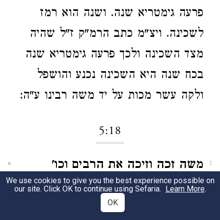
פרעה גימטריא שנה. ושנה הוא רמז
לשכינה. ויצ"מ כתב הרמ"ק ז"ל שהיה
מצד השכינה ולכך פרעה גימטריא שנה
בכח שנה היא השכינה נכנע והושפל
ולקה עשר מכות על יד משה רבינו ע"ה:
5:18
משה זכה וזיכה את הרבים וכו'
1
We use cookies to give you the best experience possible on
שנאמר צדקת ה' עשה ומשפטיו עם
our site. Click OK to continue using Sefaria.
Learn More
.
OK
ישראל.
אפשר לרמוז דר"ת צדקת ה'