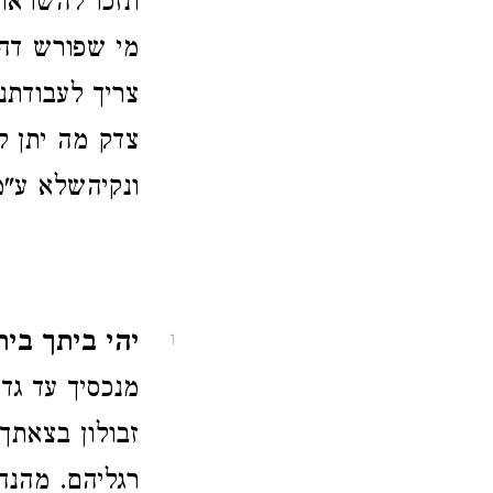
תזכו להשראת 
מי שפורש דהז
צריך לעבודתנ
צדק מה יתן ל
ונקיהשלא ע"מ
יהי ביתך בית
1
מנכסיך עד ג
זבולון בצאתך
רגליהם. מהנה 