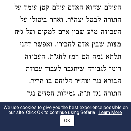
העולם שהוא האדם עולם קטן עומד על
התורה לבטל יצה"ר. ואחר ביטולו על
העבודה מ"ע שבין אדם למקום ועל ג"ח
מצות שבין אדם לחבירו. ואפשר דהני
תלתא נמח הם רמז לחג"ת. העבודה
רומז לגבורה שיתגבר לעבוד עבודת
הבורא נגד יצה"ר הלוחם בו תדיר.
התורה נגד ת"ת. גמילות חסדים נגד
החסד. וכן אמרו בזהר הקדוש בסתרי
We use cookies to give you the best experience possible on
our site. Click OK to continue using Sefaria.
Learn More
.
תורה ריש פרשת ויצא. על התורה דא
OK