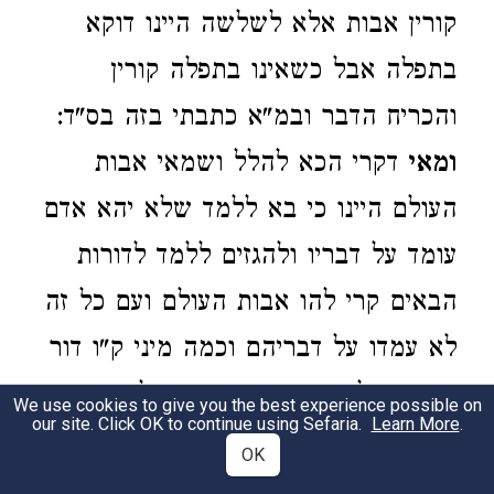
קורין אבות אלא לשלשה היינו דוקא
בתפלה אבל כשאינו בתפלה קורין
והכריח הדבר ובמ"א כתבתי בזה בס"ד:
ומאי
דקרי הכא להלל ושמאי אבות
העולם היינו כי בא ללמד שלא יהא אדם
עומד על דבריו ולהגזים ללמד לדורות
הבאים קרי להו אבות העולם ועם כל זה
לא עמדו על דבריהם וכמה מיני ק"ו דור
אחרון שלא יהיה אדם עומד על דבריו
We use cookies to give you the best experience possible on
our site. Click OK to continue using Sefaria.
Learn More
.
ועוד אחרת וגדולה מאד כי הנה סברות
OK
התנאים אלו ואלו דברי אלהים חיים