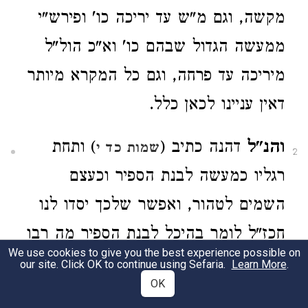
מקשה, וגם מ"ש עד יריכה כו' ופירש"י
ממעשה הגדול שבהם כו' וא"כ הול"ל
מיריכה עד פרחה, וגם כל המקרא מיותר
דאין עניינו לכאן כלל.
והנ"ל
דהנה כתיב (
) ותחת
שמות כד י
2
רגליו כמעשה לבנת הספיר וכעצם
השמים לטהור, ואפשר שלכך יסדו לנו
חכז"ל לומר בהיכל לבנת הספיר מה רבו
We use cookies to give you the best experience possible on
מעשיך ה' ובהיכל עצם השמים לטוהר
our site. Click OK to continue using Sefaria.
Learn More
.
OK
אומרים וכלם פותחים את פיהם בקדושה