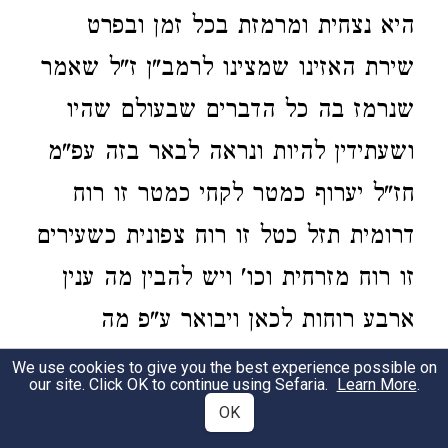
היא נצחית ומרמזת בכל זמן ובפרט
שירת האזינו שמצינו לרמב"ן ז"ל שאמר
שנרמז בה כל הדברים שבעולם שהיו
ושעתידין להיות ונראה לבאר בזה עפ"מ
חז"ל יערוף כמטר לקחי כמטר זו רוח
דרומית תזל כטל זו רוח צפונית כשעירים
זו רוח מזרחית וכו' ויש להבין מה ענין
ארבע רוחות לכאן ויבואר ע"פ מה
שאמרו
חזי' דהוי מאריך באחד
בברכות
We use cookies to give you the best experience possible on
our site. Click OK to continue using Sefaria.
Learn More
.
אמר לי' כיון דאמלכתי' למעלה ולמטה
OK