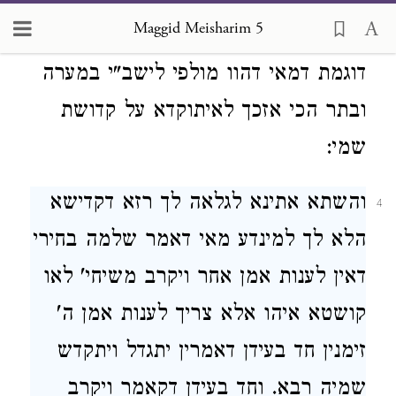
לאתעסקא באורייתא ומאי דיסתפק לכון
Maggid Meisharim 5
מלאכין דטאסין בארבע גדפין ילפין לכון
דוגמת דמאי דהוו מולפי לישב"י במערה
ובתר הכי אזכך לאיתוקדא על קדושת
שמי:
והשתא אתינא לגלאה לך רזא דקדישא
4
הלא לך למינדע מאי דאמר שלמה בחירי
דאין לענות אמן אחר ויקרב משיחי' לאו
קושטא איהו אלא צריך לענות אמן ה'
זימנין חד בעידן דאמרין יתגדל ויתקדש
שמיה רבא. וחד בעידן דקאמר ויקרב