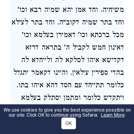
משיחיה. וחד אמן יהא שמיה רבא וכו'
וחד בתר שמיה דקוב"ה. וחד בתר לעילא
מכל ברכתא וכו' דאמירן בעלמא וכו'
דאינון חמש לקביל ה' בתראה דרזא
דקדישא איהו לסלקא לה ולייחדא לה
בהדי ספירין עילאין. והיינו דקאמר יתגדל
כלומר תתייחד עם חסד דהא איהו בתו.
ויתקדש כלומר ומתמן יסתלק בעלמא
דקדושה דהיינו בינה. שמיה רבא היינו
We use cookies to give you the best experience possible on
our site. Click OK to continue using Sefaria.
Learn More
.
כנסת ישראל. דכד מתייחדא עם תפארת
OK