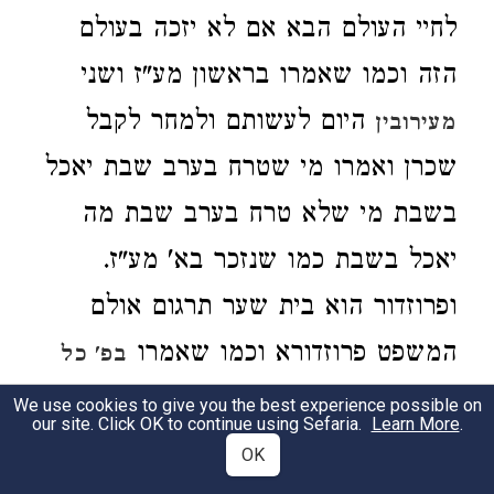
לחיי העולם הבא אם לא יזכה בעולם
הזה וכמו שאמרו בראשון מע"ז ושני
היום לעשותם ולמחר לקבל
מעירובין
שכרן ואמרו מי שטרח בערב שבת יאכל
בשבת מי שלא טרח בערב שבת מה
יאכל בשבת כמו שנזכר בא' מע"ז.
ופרוזדור הוא בית שער תרגום אולם
המשפט פרוזדורא וכמו שאמרו
בפ' כל
במשל שמשלו באשה בנדה פרוזדור
היד
We use cookies to give you the best experience possible on
our site. Click OK to continue using Sefaria.
Learn More
.
חדר ועלייה והזכירוהו
בפרק לא יחפור
OK