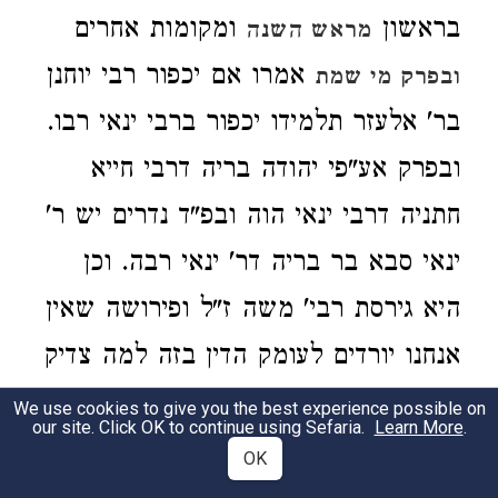
בראשון
ומקומות אחרים
מראש השנה
אמרו אם יכפור רבי יוחנן
ובפרק מי שמת
בר' אלעזר תלמידו יכפור ברבי ינאי רבו.
ובפרק אע"פי יהודה בריה דרבי חייא
חתניה דרבי ינאי הוה ובפ"ד נדרים יש ר'
ינאי סבא בר בריה דר' ינאי רבה. וכן
היא גירסת רבי' משה ז"ל ופירושה שאין
אנחנו יורדים לעומק הדין בזה למה צדיק
ורע לו רשע וטוב לו אף על פי שהדין דין
We use cookies to give you the best experience possible on
our site. Click OK to continue using Sefaria.
Learn More
.
אמת הוא אנחנו לא ירדנו לעומקו של דין
OK