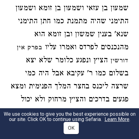
שמעון בן עזאי ושמעון בן זומא ושמעון
התימני שהיה מתמנת כמו חתן התימני
שנא' בענין שמשון ובן זומא הוא
מהנכנסים לפרדס ואמרו עליו
בפרק אין
הציץ ונפגע כלומר שלא יצא
דורשין
בשלום כמו ר' עקיבא אבל היה כמי
שרצה ליכנס בחצר המלך הפנימית ומצא
פגעים בדרכים והציץ מרחוק ולא יכול
לבא אל המשכן מפני הפגעים כי בן
We use cookies to give you the best experience possible on
our site. Click OK to continue using Sefaria.
Learn More
.
זומא נתבלבלה דעתו במעשה מרכבה
OK