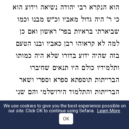
הוא הנקרא רבי יהודה נשיאה וידוע הוא
כי ר' היה גדול מאביו וכ"ש מבנו וכמו
שביארתי בראיות בפר' ראשון ואם כן
למה לא קראוהו רבן כאביו ובנו הטעם
בזה שהיה ידוע בדורו שלא היה כמותו
ותלמידיו כולם היו תנאים שחיברו
הברייתות תוספתא ספרא וספרי ושאר
הברייתות והתלמוד הירושלמי והם שני
בניו גמליאל ושמעון ורבי חנינא בר חמא
We use cookies to give you the best experience possible on
our site. Click OK to continue using Sefaria.
Learn More
.
ורבי אפס ורבי ינאי ורבי חייא ורבי
OK