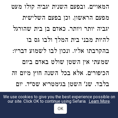
המאויים. ובפעם השנית יגביה קולו מעט
מפעם הראשון. וכן בפעם השלישית
יגביה יותר ויותר. כאדם בן בית שהורגל
להיות מבני בית המלך ולבו גס בו
בהקרבתו אליו. ונכון לבו לשמוע דבריו:
שמעתי אין השטן שולט באדם ביום
הכיפורים. אלא בכל השנה חוץ מיום זה
בלבד. שנ' השטן בגימטריא שס"ד. יום
אחד חסר ממניין ימות החמה. אמ' לו
We use cookies to give you the best experience possible on
our site. Click OK to continue using Sefaria.
Learn More
.
הקב"ה לבקר משפט. כיון שהגיע יום
OK