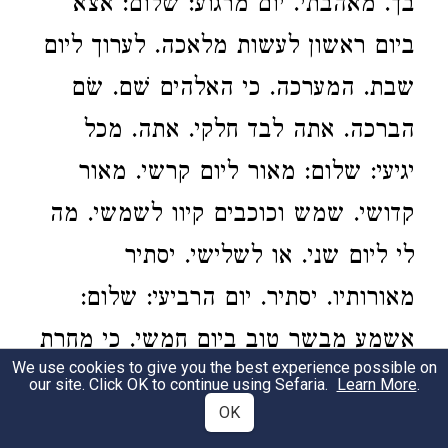
בך. מאהבתי. יום מרגוע: שלום: אצא
ביום ראשון לעשות מלאכה. לערוך ליום
שבת. המערכה. כי האלהים שׁם. שׂם
הברכה. אתה לבד חלקי. אתה. מכל
יגיעי: שלום: מאור ליום קרשי. מאור
קדושי. שמש וכוכבים קיוו לשמשי. מה
לי ליום שני. או לשלישי. יסתיר
מאורותיו. יסתיר. יום הרביעי: שלום:
אשמע מבשר טוב ביום חמשי. כי מחרת
We use cookies to give you the best experience possible on
יהיה נופש לנפשי. בקר לעבודתי. ערב
our site. Click OK to continue using Sefaria.
Learn More
.
OK
לחפשי. קרוי עלי שולחן. קרוי. מלכי