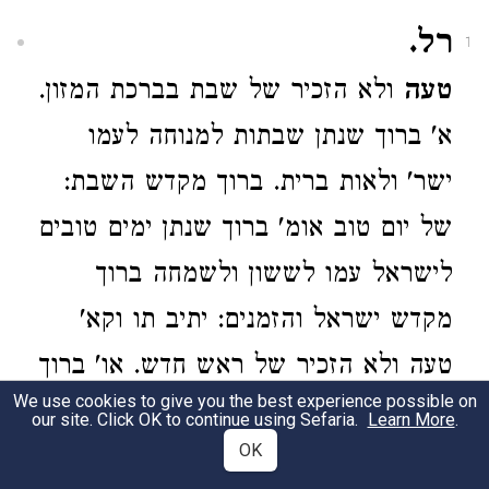
רל.
1
טעה
ולא הזכיר של שבת בברכת המזון.
א' ברוך שנתן שבתות למנוחה לעמו
ישר' ולאות ברית. ברוך מקדש השבת:
של יום טוב אומ' ברוך שנתן ימים טובים
לישראל עמו לששון ולשמחה ברוך
מקדש ישראל והזמנים: יתיב תו וקא'
טעה ולא הזכיר של ראש חדש. או' ברוך
We use cookies to give you the best experience possible on
שנתן ראשי חדשים לעמו ישראל ולא
our site. Click OK to continue using Sefaria.
Learn More
.
OK
ידענא אי א' בה זכרון אי לא. ואי חתים