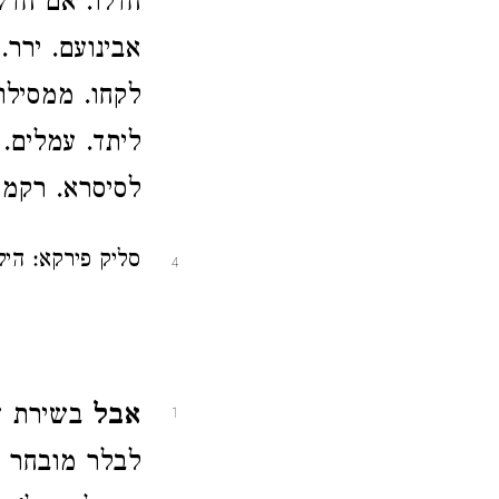
חדלו. אם חדש
אבינועם. ירר.
לקחו. ממסילות
ליתד. עמלים. 
לסיסרא. רקמת
סליק פירקא: היל'
4
אבל
בשירת דו
1
לבלר מובחר מצ