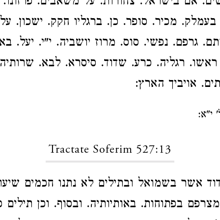
ים. אם בישראל. צחורות. על משאבים. פרזונו. י
 בעמלק. מכיר. סופר. כן. ברגליו חקק. ישכון. על
ם. גרפם. נפשי. סוס. מרוז יושביה. י"י. יעל. בא
ראשו. רגליה. כרע. שדוד. סיסרא. לבא. שרותיה
ים. אויביך הארץ:
 י"א:
Tractate Soferim 527:13
ד אשר בשמואל ובתילים לא נתנו חכמים שיעו
רפם בפתוחות. באותיותיה. ובסוף. וכן תילים כו