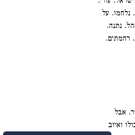
שראל. עורי.
. נלחמו. על
הל. נתנה.
. רחמתים.
ר. אבל
לו ואיוב