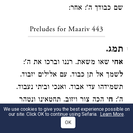
שם כבודך ה': אחר:
Preludes for Maariv 443
תמג.
1
אחי
שאו משאת. רננו וברכו את ה':
ל
שמך אל תן כבוד. עם אלילים יזבוד.
תשמידהו עדי אבוד. ואנכי וביתי נעבוד.
ה':
ח
י הכה צור ויזוב. תחטאינו ונטהר
We use cookies to give you the best experience possible on
באזוב. מייחליך עזב תעזב. חלילה לך
our site. Click OK to continue using Sefaria.
Learn More
.
OK
מעזב. את ה':
נ
כרים מקדשיך בוססו.