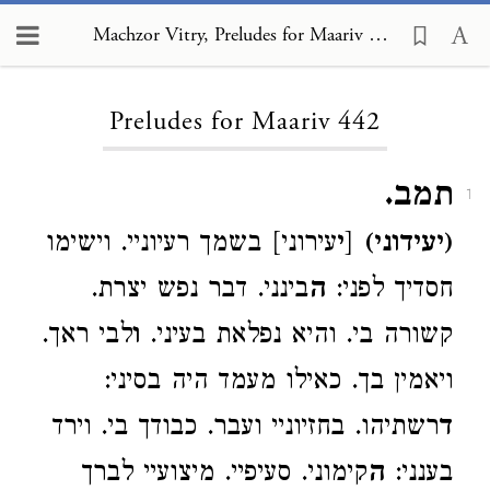
Machzor Vitry, Preludes for Maariv 442
Loading...
Preludes for Maariv 442
תמב.
1
(יעידוני)
[
י
עירוני] בשמך רעיוניי. וישימו
חסדיך לפני:
ה
בינני. דבר נפש יצרת.
קשורה בי. והיא נפלאת בעיני.
ו
לבי ראך.
ויאמין בך. כאילו מעמד היה בסיני:
ד
רשתיהו. בחזיוניי ועבר. כבודך בי. וירד
בענני:
ה
קימוני. סעיפיי. מיצועיי לברך