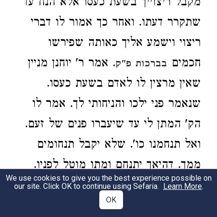
מקבל ריצוייך בשעת כעסו אלא הנח עד
שתקרר דעתו. ואחר כך אמור לו דברי
ריצוי וישמע אליך כאותה שפירשו
חכמים
. אמר ר' יוחנן מניין
בברכות פ"ק
שאין מרצין לו לאדם בשעת כעסו.
שנאמר פני ילכו והניחותי לך. אמר לו
הק' המתן לי עד שיעברו פנים של זעם.
ואל תנחמנו כו'. שלא יקבל תנחומים
ממך. דהיאך יתנחם ומתו מוטל לפניו.
We use cookies to give you the best experience possible on
אלא משיתסתם הגולל יש לך לנחמו.
our site. Click OK to continue using Sefaria.
Learn More
.
OK
ואל תשאל לו להתיר נדרו. מפני שאתה