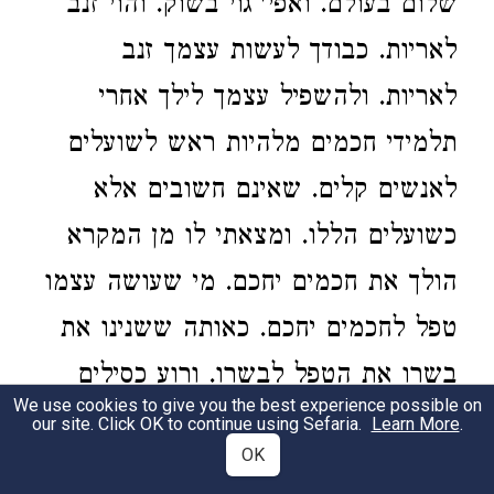
שלום בעולם. ואפי' גוי בשוק. והוי זנב
לאריות. כבודך לעשות עצמך זנב
לאריות. ולהשפיל עצמך לילך אחרי
תלמידי חכמים מלהיות ראש לשועלים
לאנשים קלים. שאינם חשובים אלא
כשועלים הללו. ומצאתי לו מן המקרא
הולך את חכמים יחכם. מי שעושה עצמו
טפל לחכמים יחכם. כאותה ששנינו את
בשרו את הטפל לבשרו. ורוע כסילים
We use cookies to give you the best experience possible on
ירוע. מי שנעשה ראש ופרנס לכסילים
our site. Click OK to continue using Sefaria.
Learn More
.
OK
ורועם. ירוע. יתרוצץ. אינו משתכר כלום