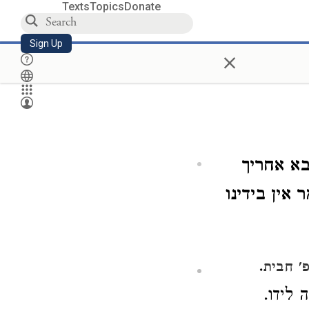
Texts
Topics
Donate
Sign Up
×
בא אחריך
אין בידינו
.
' חבית
 לידו.