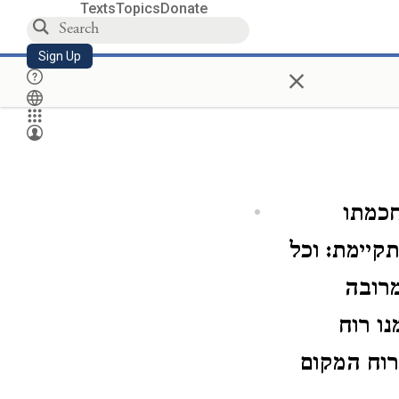
Texts
Topics
Donate
Sign Up
×
חכמתו
קיימת: וכל
מרובה
ו רוח
 רוח המקום