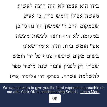
בידו הוא עצמו לא היה רוצה לעשות
מעשה אפילו חומש בידו. כי אע"פ
שבמקום הרב ר' שמשון היו נוהגין כן
במקומו. לא היה רוצה לעשות מעשה
אפי' חומש בידו. והיה אומר שאינו
בשום מקום שיעשה צניף על ידי חומש
שבידו רק לעניין עיבור שנה מזכיר ספר
להשלמת עשרה.
)
בפרקי דר' אליעזר (פ"י
[
]. דקא' התם ר' יוסי אומ' בשלשה
פ"ח
We use cookies to give you the best experience possible on
our site. Click OK to continue using Sefaria.
Learn More
.
מעברין השנה. ר' אליעזר אומ' בעשרה.
OK