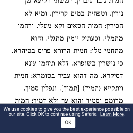
חמית גיבר גיברין. דמשתי רקיעא מן
נורין. וטפחית במים קרירין. ומיא לא
חסירין: חמית חטאים וקא מעלי. ורחמי
מתמלי. וכעתיק יומין מתגלי. והוא
מתחמי מלי: חמית הדורא פריס בטיהרא.
כי נישרין בשופרא. דלא תיחמי עינא
דסיקרא. מה דהוא עביר בטומרא: חמית
ויתקייא (תמיד) [תמיך]. ונפלין סמיך.
מרומם וסמיך והוא ער ולא דמיך: חמית
We use cookies to give you the best experience possible on
זה אלי ענוון. וגיאות וגובה עימיה יהיבן.
our site. Click OK to continue using Sefaria.
Learn More
.
OK
מחי ומסי מתכוון. אלף אלפין וריבי