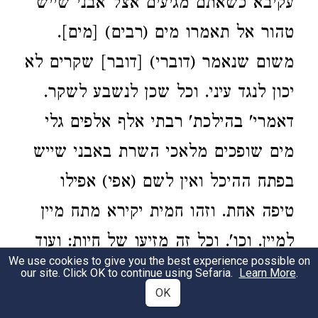
עקיבא כשאתם מגיעים אצל אבני שייש
טהור אל תאמרו מים (רבים) [מים].
משום שנאמר (דוברי) [דובר] שקרים לא
יכון לנגד עיני. וכל שכן לנשבע לשקר.
דאמרי' בהילכת' רבתי אלף אלפים גלי
מים שופכים מלאכי השרת באבני שייש
בפתח ההיכל ואין לשם (אפי) אפילו
טיפה אחת. וזהו חמית יקירא מתח מיין
למיין. וכו'. וכל זה מזיעו של חיות: ועוד
We use cookies to give you the best experience possible on
כת' במזמור לי"י הארץ ומלואה. מ•
our site. Click OK to continue using Sefaria.
Learn More
.
OK
יעלה בהר י"י ומי יקום וגו'. נקי כפים ובר