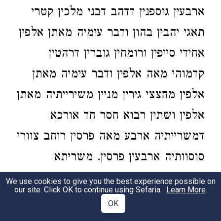
ארבעין גוספנין דדהב דבני מלכין קטרי
תאגי יהבין בהון ודבר עימיה מאתן אלפין
אחידי סייפין ורומחין גוברין דרהטין
קדמוהי מאה אלפין ודבר עימיה מאתן
אלפין מחצצי גירין מניין משירייתיה מאתן
אלפין ושתין רבוא חסר חד אורכא
דמשרייתיה ארבע מאה פרסין רוחב צוורי
סוסוותיה ארבעין פרסין. משריתא
קדמאה כד עברו בירדנא שתו מיא דהוו
We use cookies to give you the best experience possible on
our site. Click OK to continue using Sefaria.
Learn More
.
בירדנא משריתא תניינא כד עברו בירדנא
OK
דלו עקבי סוסוותהון ושתו מיא משריתא