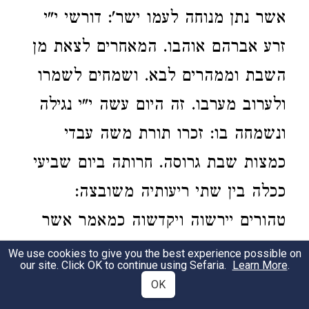
אשר נתן מנוחה לעמו ישר': דורשי י"י
זרע אברהם אוהבו. המאחרים לצאת מן
השבת וממהרים לבא. ושמחים לשמרו
ולערוב מערבו. זה היום עשה י"י נגילה
ונשמחה בו: זכרו תורת משה עבדי
כמצות שבת גרוסה. חרותה ביום שביעי
ככלה בין שתי ריעותיה משובצה:
טהורים יירשוה ויקדשוה כמאמר אשר
עשה. ויכל אלהים ביום השביעי מלאכתו
We use cookies to give you the best experience possible on
our site. Click OK to continue using Sefaria.
Learn More
.
אשר עשה. יום זה קדוש הוא מבואו ועד
OK