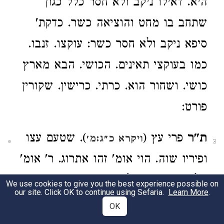
היא. דאילו ניקב ולא חסר כלל כגון
שתחב בו מחט והוציאה כשר. כדקת'
סיפא ניקב ולא חסר כשר: עוקצו. זנבו.
כמו בעוקצי תאינים. הכושי. הבא מארץ
כושי. ושחור הוא. כרתי. כרישין. שקורין
פורט:
ת"ר
פרי עץ (
). שטעם עצו
ויקרא כ״ג:מ׳
3
ופיריו שוה. הוי אומ' זהו אתרוג. ר' אומ'
אל תקרי הדר אלא הדיר. (כו'). (אימה)
We use cookies to give you the best experience possible on
our site. Click OK to continue using Sefaria.
Learn More
.
[מה] דיר זה (שיש) [יש] בו גדולים
OK
וקטנים תמימים ובעלי מומים [וכ']. אלא