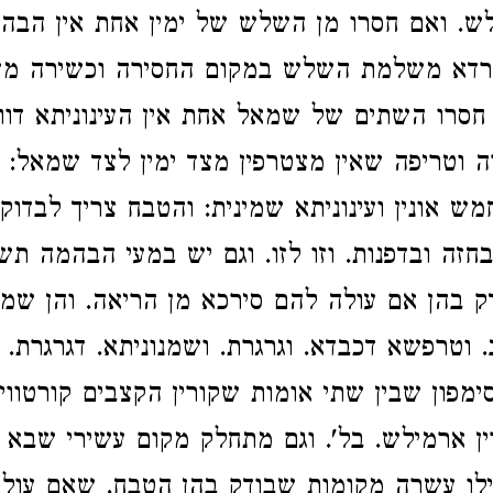
ש. ואם חסרו מן השלש של ימין אחת אין הבה
וורדא משלמת השלש במקום החסירה וכשירה מ
 חסרו השתים של שמאל אחת אין העינוניתא דוו
 וטריפה שאין מצטרפין מצד ימין לצד שמאל: 
מש אונין ועינוניתא שמינית: והטבח צריך לבדוק
בחזה ובדפנות. וזו לזו. וגם יש במעי הבהמה ת
 בהן אם עולה להם סירכא מן הריאה. והן שמנו
. וטרפשא דכבדא. וגרגרת. ושמנוניתא. דגרגרת. 
ימפון שבין שתי אומות שקורין הקצבים קורטווינ
ין ארמילש. בל'. וגם מתחלק מקום עשירי שבא
ילו עשרה מקומות שבודק בהן הטבח. שאם עולה