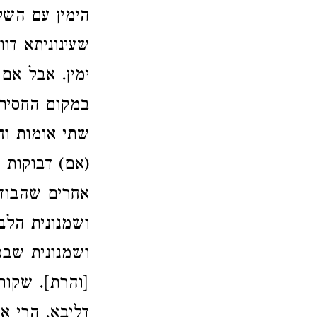
הימין עם השל
שעינוניתא ד
ימין. אבל אם
במקום החסירה
שתי אומות וח
(אם) דבוקות 
אחרים שהבודק
ושמנונית הלב
ושמנונית שבס
[והרת]. שקור
דליבא. הרי א