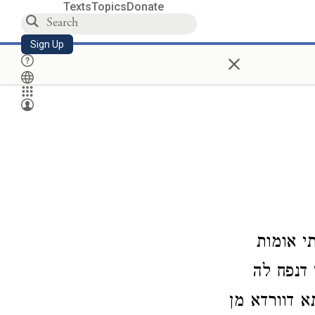
Texts
Topics
Donate
Sign Up
×
י אומות
ן דנפח לה
א דוורדא מן