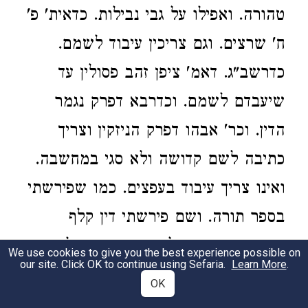
טהורה. ואפילו על גבי נבילות. כדאית' פ'
ח' שרצים. וגם צריכין עיבוד לשמם.
כדרשב"ג. דאמ' ציפן זהב פסולין עד
שיעבדם לשמם. וכדרבא דפרק נגמר
הדין. וכר' אבהו דפרק הניזקין וצריך
כתיבה לשם קדושה ולא סגי במחשבה.
ואינו צריך עיבוד בעפצים. כמו שפירשתי
בספר תורה. ושם פירשתי דין קלף
ודוכסוסטוס. ותפילין אין כותבין אלא
We use cookies to give you the best experience possible on
our site. Click OK to continue using Sefaria.
Learn More
.
בקלף ולצד בשר. וקלפים שלנו יש להם
OK
דין קלף. וכותבין לצד לבן. ומשפט הדיו.