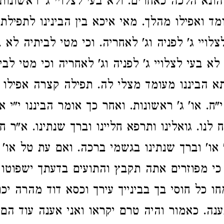
ונא הלכה כאחרים. ולא בעי לצלויי ג' ראשונות 
מד ואפילו מהלך. מאי איכא בין הבינינו לתפילת
צלויי ג' לפניה וג' לאחריה. וכי מטי לביתיה לא ב
א בעי לצלויי ג' לפניה וג' לאחריה וכי מטי לבי
תא הביננו מעומד מצלי לה. תפילה קצרה אפילו 
"ח. או' ג' ראשונות. ואחר כך אומר הביננו י"י א
 לנו. גואלינו ותרפא חליינו וברך שנתינו. א"ר חג
או' וברך שנתינו בגשמי ברכה. ואם עת טל או' 
כי מפוזרים אתה תקבץ והתועים בדעתך ישפוטו
חו כל חוסי בך בבינייך עירך וכסא דוד מהרה יכו
נה. כאמור והיה טרם יקראו ואני אענה עוד הם 