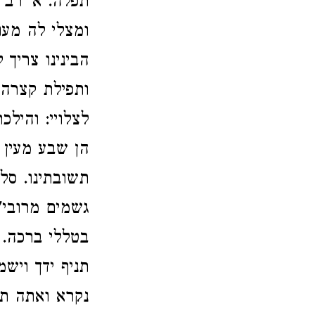
תפלה. א' רב ה
ומצלי לה מעו
הבינינו צריך ל
ותפילת קצרה ל
לצלויי: והילכ
הן שבע מעין י
תשובתינו. סלח
גשמים מרובי' 
בטללי ברכה. 
תניף ידך וישמ
נקרא ואתה תע