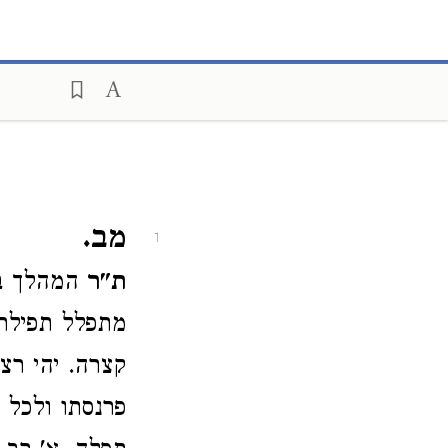
מב.
1
ת"ר
המהלך במק
מתפלל תפילת 
קצרה. יהי רצו
פרנסתו ולכל ג