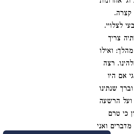
וג' אחרונות
 קצרה.
עי לצלויי.
תיה צריך
מהלך: ואילו
להינו. רצה
י אם היו
וברך שנתינו
 ועל הרשעה
ן כי טרם
מדברים ואני