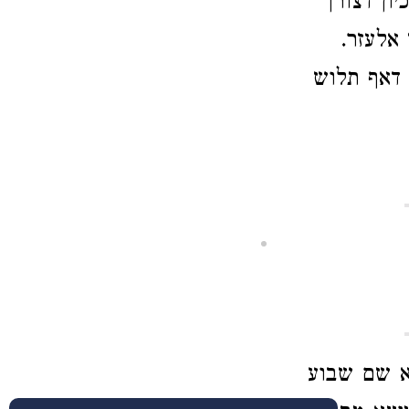
ון דצורך
 אלעזר.
 דאף תלוש
הא שם שבוע