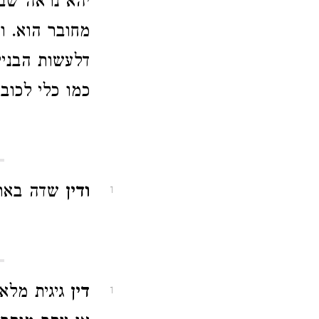
יהא נראה שבש
מחובר הוא. וב
דלעשות הבניי
כמו כלי לכובס
ודין
שדה בארי
1
דין
גיגית מלאה
1