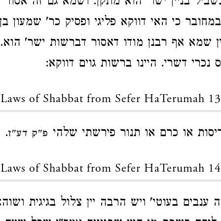
ביל בניין ישר' הוא מתקן. ושמא גם זה אסור כי
מחובר כי האי דווקא פליגי ופסיק כר' שמעון בן
ן שמא אף רבנן מודו דאסור דברשות ישר' הוא.
 נכרי דשרי. היינו ברשות גוים דווקא:
Laws of Shabbat from Sefer HaTerumah 13
סות או כרם או תנור פירשתי שלהי
.
פ"ק דע"ז
Laws of Shabbat from Sefer HaTerumah 14
 ענבים בעוטי' ויש הרבה יין צלול בגיגית ושו