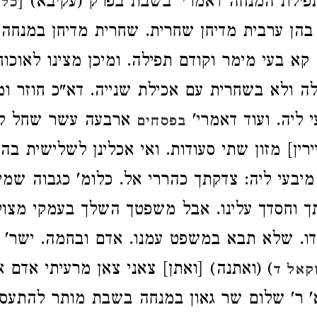
תפילת המנחה דאמרי' בשבת בפרק (עקיבא) [
כל 
הן ערבית מדיחן שחרית. שחרית מדיחן במנחה 
קא בעי מימר וקודם תפילה. ומיכן מצינו לאוכוח
לה ולא בשחרית עם אכילת שנייה. דא"כ חוזר ומ
 ליה. ועוד דאמרי'
ארבעה עשר שחל לה
בפסחים
ירין] מזון שתי סעודות. ואי אכלינן לשלישית בהד
יבעי ליה: צדקתך כהררי אל. כלומ' כגבוה שמ
ך וחסדך עלינו. אבל משפטך השלך בעמקי מצו
קדו. שלא תבא במשפט עמנו. אדם ובחמה. ישר'
) (ואתנה) [ואתן] צאני צאן מרעיתי אדם 
קאל ד
י א' ר' שלום שר גאון במנחה בשבת מותר להתעס