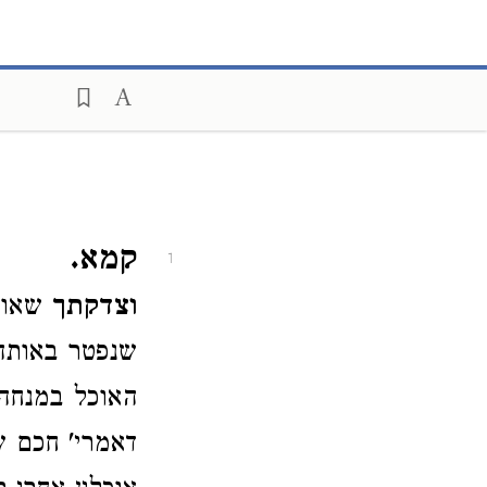
קמא.
1
וצדקתך
שאומר
שנפטר באותה 
האוכל במנחה 
דאמרי' חכם ש