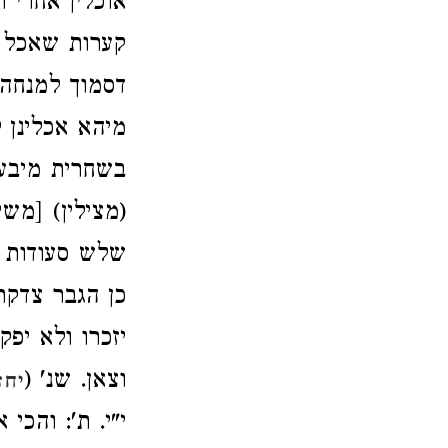
אוכלין אחרי 
קערות שאכל ב
דסמוך למנחה 
מיהא אכלינן 
בשחרית מיבעי
(מצילין) [משי
שלש סעודות מ
כן הגבר צדקת
יזכרו ולא יפ
וצאן. שנ' (
יחז
י"י. ת': והכ