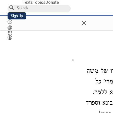
Texts
Topics
Donate
Sign Up
×
דו של משה
רי' כל
א ללמד.
בונא וספרד