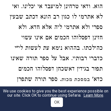
הוא. ודאי טרחינן למיעבד אי יכלינו. ואי
לא אתרמי לו כגון רב הונא דכתב שבעין
ספרי ולא אתרמי ליה אלא חדא. ולא
חזינן דפסלוהו חכמים אם אינו עשוי
כהילכתו. בההוא נימא עת לעשות לי"י
כדברי רבותיי. אבל על ספר תורה שאינו
תפור בגידין דאשכחן דפסלוהו חכמים
כדא'
. ספר תורה שתפרן
במסכת מכות
בפשתן ר' יהודה ור' מאיר חד אמר כשר.
We use cookies to give you the best experience possible on
our site. Click OK to continue using Sefaria.
Learn More
.
וחד אמר פסול. מאן דאמר פסול דכתב
OK