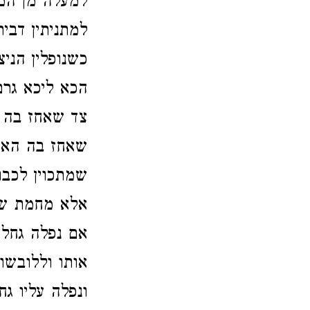
למעלה מן המי
למתניתין דבי
כשנופלין הניצ
הכא ליכא גרם
צד שאחז בה הא
שאחז בה האור
שמתכוין לכבו
אלא מחמת שפו
אם נפלה גחלת
אותו וללובשו
ונפלה עליו ג