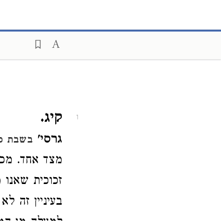
קיג.
1
גרסי'
בשבת פ'
מצד אחד. מכא
זכוכית שאנו מ
בעיניין זה ל