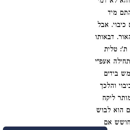
הא לא דמי
התם מיד
 כיבוי. אבל
אור. דבאותו
ת': טלית
חילה אעפ"י
מש בידים
בוי והלכך
ותר ליקח
ם הוא לבוש
 חושש אם