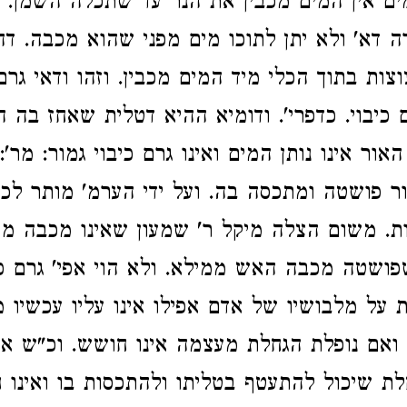
ם אין המים מכבין את הנר עד שתכלה השמן. ו
רה דא' ולא יתן לתוכו מים מפני שהוא מכבה. ד
וצות בתוך הכלי מיד המים מכבין. וזהו ודאי גרם
 כיבוי. כדפרי'. ודומיא ההיא דטלית שאחז בה ה
ור אינו נותן המים ואינו גרם כיבוי גמור: מר': 
 פושטה ומתכסה בה. ועל ידי הערמ' מותר לכת
ת. משום הצלה מיקל ר' שמעון שאינו מכבה מ
שטה מכבה האש ממילא. ולא הוי אפי' גרם כי
 על מלבושיו של אדם אפילו אינו עליו עכשיו מ
 ואם נופלת הגחלת מעצמה אינו חושש. וכ"ש א
חלת שיכול להתעטף בטליתו ולהתכסות בו ואינו