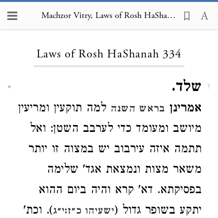
Machzor Vitry, Laws of Rosh HaShanah 334
Loading...
Laws of Rosh HaShanah 334
שלד.
1
אמרינן
למה תוקעין ומריעין
בראש השנה
מיושב ומעומד כדי לערבב השטן: ואל
תתמה איזה עירבוב יש במצוה זו יותר
משאר מצות ונמצאת אגד' שלימה
בפסיקתא. דא' קרא והיה ביום ההוא
יתקע בשופר גדול (
). וכת'
ישעיהו כ״ז:י״ג