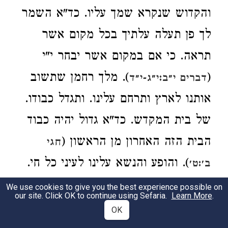
והקדוש שנקרא שמך עליו. כד"א השמר
לך פן תעלה עלתיך בכל מקום אשר
תראה. כי אם במקום אשר יבחר י"י
(
). מלך רחמן שתשוב
דברים י״ב:י״ג-י״ד
אותנו לארץ ותרחם עלינו. ותגדל כבודו.
של בית המקדש. כד"א גדול יהיה כבוד
הבית הזה האחרון מן הראשון (
חגי
). והופע והנשא עלינו לעיני כל חי.
ב׳:ט׳
בגלוי. כד"א שבתי לירושלם ברחמים
We use cookies to give you the best experience possible on
our site. Click OK to continue using Sefaria.
Learn More
.
(
). וכת' ושב י"י אלהיך את
זכריה א׳:ט״ז
OK