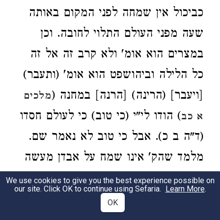
כביכול אין שמחה לפני המקום באותה
שעה מפני העולם התלוי לחובה. וכן
במצרים הוא אומ' ולא קרב זה אל זה
כל הלילה וביהושפט הוא אומ' (ותעבר)
[ויעבר] (הרינה) [הרנה] במחנה (
מלכים
) הודו לי"י (כי טוב) כי לעולם חסדו
א כב
(ד"ה ב כ). אבל כי טוב לא נאמר שם.
מלמד שהק' אינו שמח על אבדן מעשה
ידיו. וכן הוא אומ' חי אני נאם אדני יֱהִוֹה
We use cookies to give you the best experience possible on
our site. Click OK to continue using Sefaria.
Learn More
.
אם אחפץ במות הרשע (
יחזקאל
OK