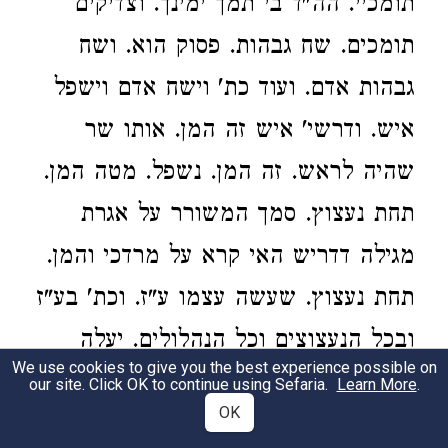
תומכיי. הה"ד בי תמך ימינך. וצדיקים
תומכים. שח גבהות. פסוק הוא. ושח
גבהות אדם. ועוד כת' וישח אדם וישפל
איש. ודרשי' איש זה המן. אותו שר
שהיה לראש. זה המן. נשפל. מטה המן.
תחת נעצוץ. סמך המשורר על אגרת
מגילה דדריש האי קרא על מרדכי והמן.
תחת נעצוץ. שעשה עצמו ע"ז. וכת' בע"ז
ובכל הנעצוצים וכל הנהלולים. יעלה
We use cookies to give you the best experience possible on
ברוש. זה מרדכי שהיה ראש לבשמים
our site. Click OK to continue using Sefaria.
Learn More
.
OK
שנא' ואתה קח לך בשמים ראש. ומתרג'