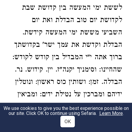
לששת ימי המעשה בין קדושת שבת
לקדושת יום טוב הבדלת ואת יום
השביעי מששת ימי המעשה קידשת.
הבדלת וקדשת את עמך ישר' בקדושתך
ברוך אתה י"י המבדיל בין קודש לקודש:
שהחיינו: וסימניך יקנה"ז. יין. קידוש. נר.
הבדלה. זמן: ושותין כוס ראשון: ונוטלין
ידיהם ומברכין על נטילת ידים: ומביאין
הקערה שבה ירקות ויקח מן הצרפוייל
We use cookies to give you the best experience possible on
our site. Click OK to continue using Sefaria.
Learn More
.
ומברך בורא פרי האדמה: ויטבול
OK