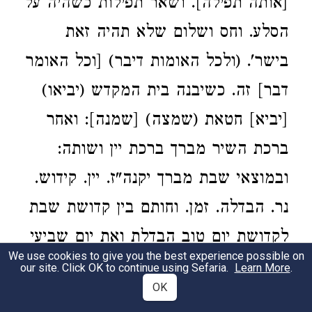
[אותה תפילה]. ושאר תפילות כשהיה על
הסלע. וחס ושלום שלא תהיה זאת
בישר'. (ולכל האומות דיבר) [וכל האומר
דבר] זה. כשיבנה בית המקדש (יביאו)
[יביא] חטאת (שמצה) [שמנה]: ואחר
ברכת השיר מברך ברכת יין ושותה:
ובמוצאי שבת מברך יקנה"ז. יין. קידוש.
נר. הבדלה. זמן. וחותם בין קדושת שבת
לקדושת יום טוב הבדלת ואת יום שביעי
We use cookies to give you the best experience possible on
מששת ימי המעשה קידשת. הבדלת
our site. Click OK to continue using Sefaria.
Learn More
.
OK
וקדשת את עמך ישראל בקדושתך. ברוך